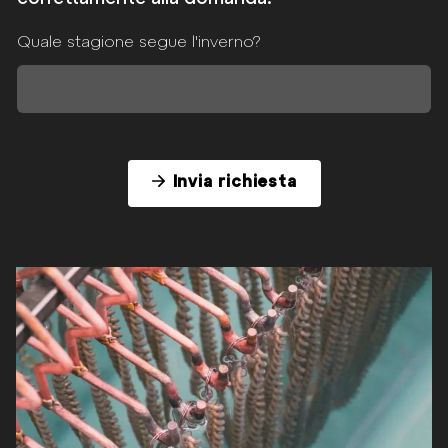
y
p
Quale stagione segue l'inverno?
o
l
i
c
y
*
Invia richiesta