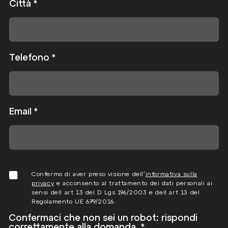
Città
*
Telefono
*
Email
*
P
Confermo di aver preso visione dell’
informativa sulla
r
privacy
e acconsento al trattamento dei dati personali ai
i
sensi dell art 13 del D Lgs 196/2003 e dell art 13 del
v
Regolamento UE 679/2016.
a
Confermaci che non sei un robot: rispondi
c
correttamente alla domanda.
*